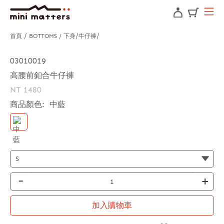
首頁
BOTTOMS / 下身
牛仔褲
03010019
高腰前釦合牛仔褲
NT 1480
商品顏色:
中藍
-
+
加入購物車