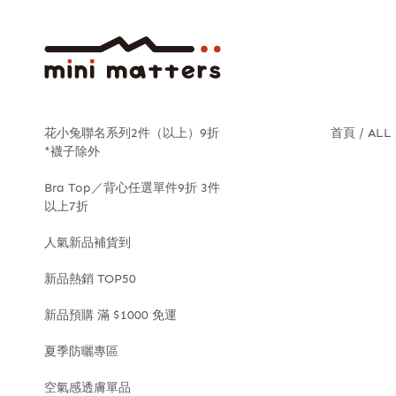
花小兔聯名系列2件（以上）9折
首頁
ALL
*襪子除外
Bra Top／背心任選單件9折 3件
以上7折
人氣新品補貨到
新品熱銷 TOP50
新品預購 滿 $1000 免運
夏季防曬專區
空氣感透膚單品