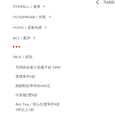
OVERALL / 連身
OUTERWEAR / 外套
HOME / 居家內著
ACC / 配件
SALE / 折扣
毛球終結者小花襪子組 $999
零碼單件5折
熱銷鞋款單件折600元
中筒襪2雙9折
Bra Top／背心任選單件9折
3件以上7折