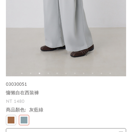
03030051
慵懶自在西裝褲
NT 1480
商品顏色:
灰藍綠