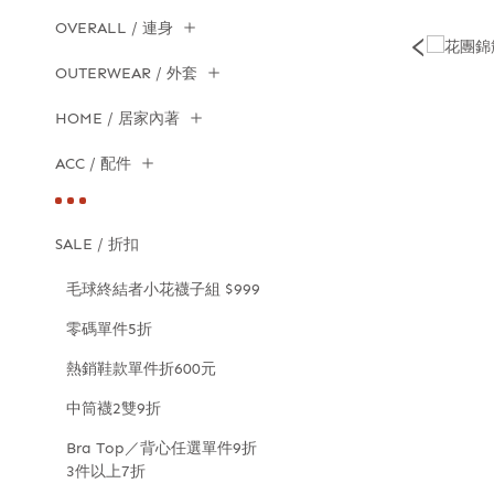
OVERALL / 連身
OUTERWEAR / 外套
HOME / 居家內著
ACC / 配件
SALE / 折扣
毛球終結者小花襪子組 $999
零碼單件5折
熱銷鞋款單件折600元
中筒襪2雙9折
Bra Top／背心任選單件9折
3件以上7折