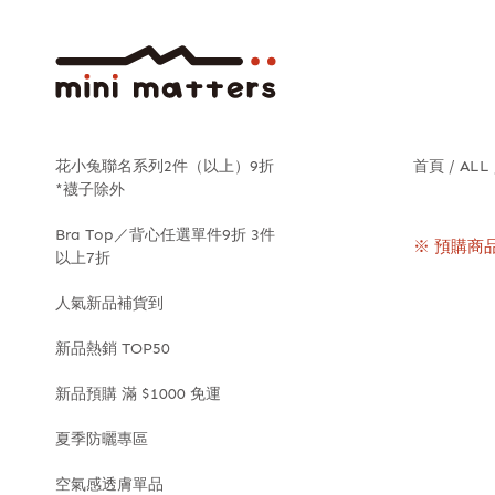
花小兔聯名系列2件（以上）9折
首頁
ALL
*襪子除外
Bra Top／背心任選單件9折 3件
※ 預購商
以上7折
人氣新品補貨到
新品熱銷 TOP50
新品預購 滿 $1000 免運
夏季防曬專區
空氣感透膚單品