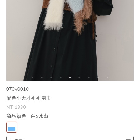
07090010
配色小天才毛毛圍巾
NT 1380
商品顏色:
白x水藍