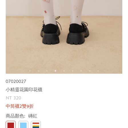
07020027
小精靈花園印花襪
NT 320
中筒襪2雙9折
商品顏色:
磚紅