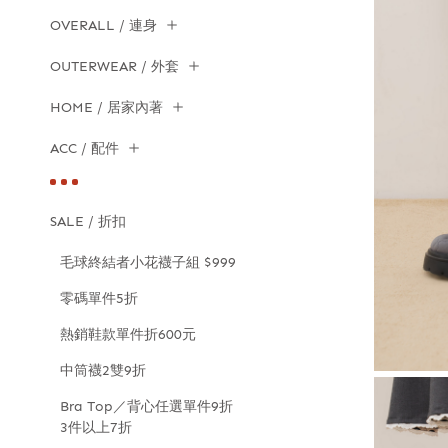
OVERALL / 連身
OUTERWEAR / 外套
HOME / 居家內著
ACC / 配件
SALE / 折扣
毛球終結者小花襪子組 $999
零碼單件5折
熱銷鞋款單件折600元
中筒襪2雙9折
Bra Top／背心任選單件9折
3件以上7折