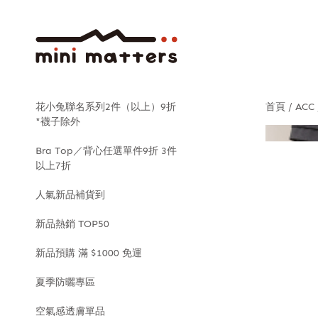
花小兔聯名系列2件（以上）9折
首頁
ACC
*襪子除外
Bra Top／背心任選單件9折 3件
以上7折
人氣新品補貨到
新品熱銷 TOP50
新品預購 滿 $1000 免運
夏季防曬專區
空氣感透膚單品