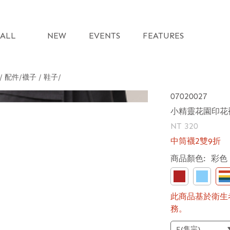
ALL
NEW
EVENTS
FEATURES
 / 配件
襪子 / 鞋子
07020027
小精靈花園印花
NT 320
中筒襪2雙9折
商品顏色:
彩色
此商品基於衛生
務。