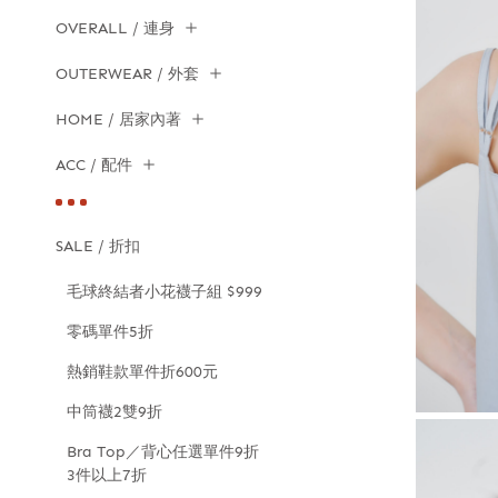
OVERALL / 連身
OUTERWEAR / 外套
HOME / 居家內著
ACC / 配件
SALE / 折扣
毛球終結者小花襪子組 $999
零碼單件5折
熱銷鞋款單件折600元
中筒襪2雙9折
Bra Top／背心任選單件9折
3件以上7折