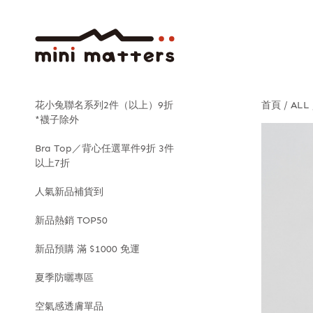
花小兔聯名系列2件（以上）9折
首頁
ALL
*襪子除外
Bra Top／背心任選單件9折 3件
以上7折
人氣新品補貨到
新品熱銷 TOP50
新品預購 滿 $1000 免運
夏季防曬專區
空氣感透膚單品