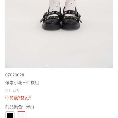
07020028
像素小花三件襪組
NT 270
中筒襪2雙9折
商品顏色:
米白