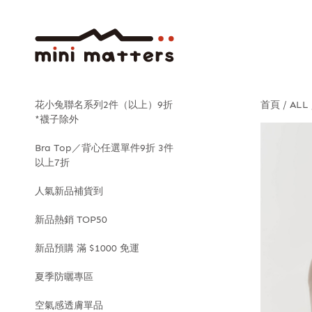
花小兔聯名系列2件（以上）9折
首頁
ALL
*襪子除外
Bra Top／背心任選單件9折 3件
以上7折
人氣新品補貨到
新品熱銷 TOP50
新品預購 滿 $1000 免運
夏季防曬專區
空氣感透膚單品