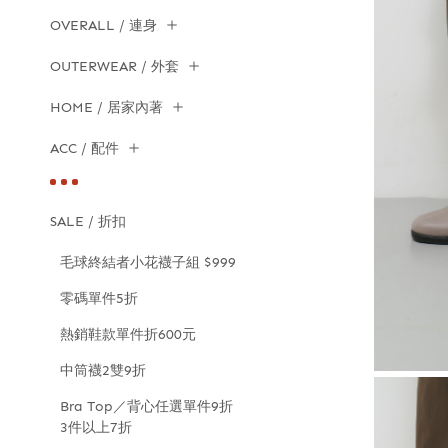
OVERALL / 連身
OUTERWEAR / 外套
HOME / 居家內著
ACC / 配件
SALE / 折扣
毛球終結者小花襪子組 $999
零碼單件5折
熱銷鞋款單件折600元
中筒襪2雙9折
Bra Top／背心任選單件9折
3件以上7折