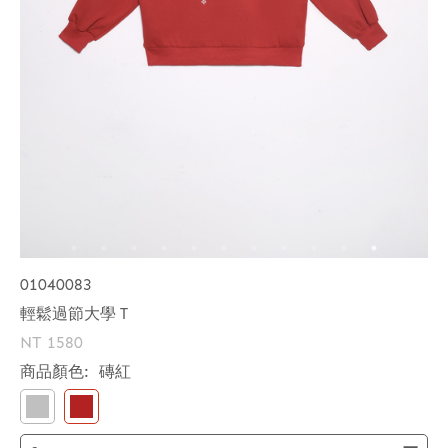
01040083
輕鬆過節大學Ｔ
NT 1580
商品顏色:
磚紅