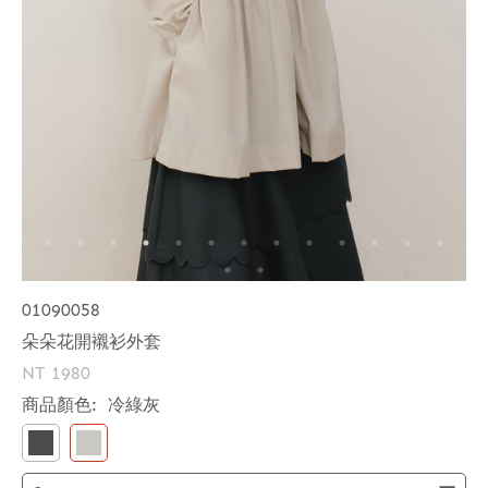
01090058
朵朵花開襯衫外套
NT 1980
商品顏色:
冷綠灰