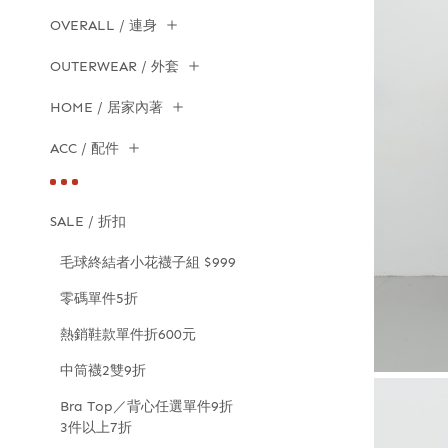
OVERALL / 連身
OUTERWEAR / 外套
HOME / 居家內著
ACC / 配件
SALE / 折扣
毛球終結者小花襪子組 $999
零碼單件5折
熱銷鞋款單件折600元
中筒襪2雙9折
Bra Top／背心任選單件9折
3件以上7折