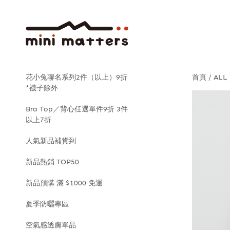
花小兔聯名系列2件（以上）9折
首頁
ALL
*襪子除外
Bra Top／背心任選單件9折 3件
以上7折
人氣新品補貨到
新品熱銷 TOP50
新品預購 滿 $1000 免運
夏季防曬專區
空氣感透膚單品