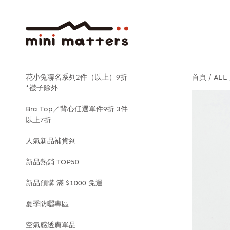
花小兔聯名系列2件（以上）9折
首頁
ALL
*襪子除外
Bra Top／背心任選單件9折 3件
以上7折
人氣新品補貨到
新品熱銷 TOP50
新品預購 滿 $1000 免運
夏季防曬專區
空氣感透膚單品