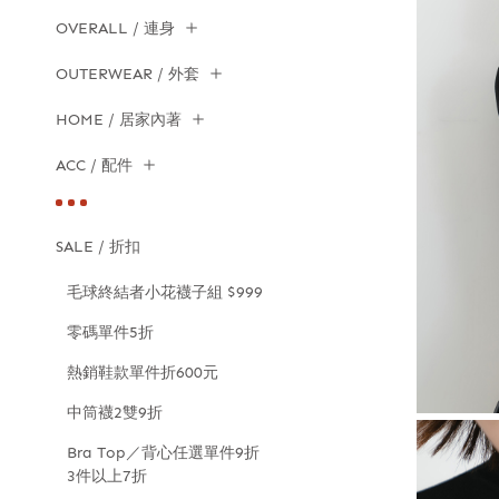
OVERALL / 連身
OUTERWEAR / 外套
HOME / 居家內著
ACC / 配件
SALE / 折扣
毛球終結者小花襪子組 $999
零碼單件5折
熱銷鞋款單件折600元
中筒襪2雙9折
Bra Top／背心任選單件9折
3件以上7折