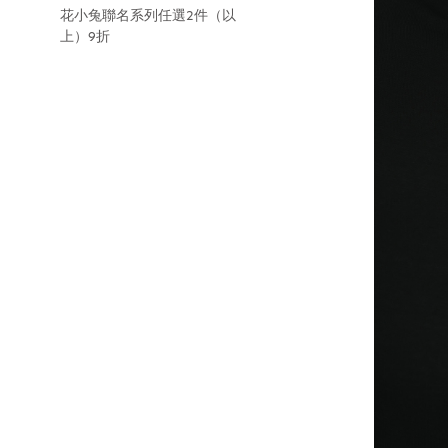
花小兔聯名系列任選2件（以
上）9折