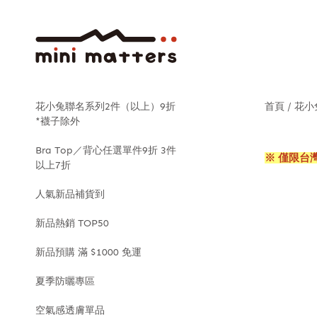
花小兔聯名系列2件（以上）9折
首頁
花小
*襪子除外
Bra Top／背心任選單件9折 3件
※ 僅限台
以上7折
人氣新品補貨到
新品熱銷 TOP50
新品預購 滿 $1000 免運
夏季防曬專區
空氣感透膚單品