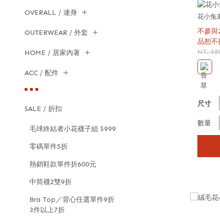
OVERALL / 連身
花小兔
不參與
OUTERWEAR / 外套
品恕不
NT. 58
HOME / 居家內著
ACC / 配件
尺寸
SALE / 折扣
數量
毛球終結者小花襪子組 $999
零碼單件5折
熱銷鞋款單件折600元
中筒襪2雙9折
Bra Top／背心任選單件9折
3件以上7折