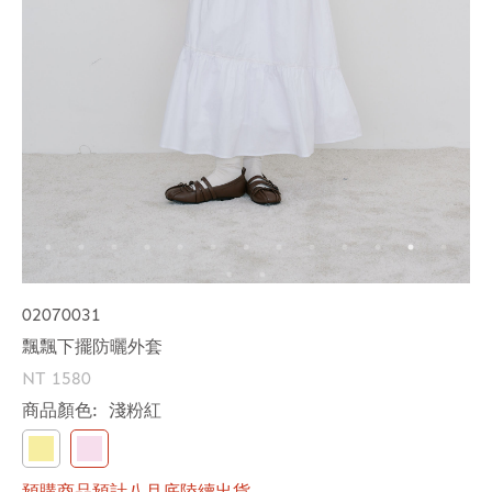
02070031
飄飄下擺防曬外套
NT 1580
商品顏色:
淺粉紅
預購商品預計八月底陸續出貨。