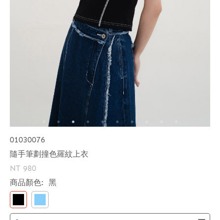
01030076
隨手筆劃撞色羅紋上衣
NT 980
商品顏色:
黑