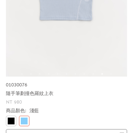
01030076
隨手筆劃撞色羅紋上衣
NT 980
商品顏色:
淺藍