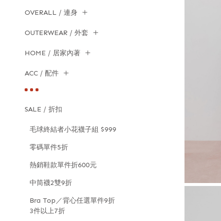
OVERALL / 連身
OUTERWEAR / 外套
HOME / 居家內著
ACC / 配件
SALE / 折扣
毛球終結者小花襪子組 $999
零碼單件5折
熱銷鞋款單件折600元
中筒襪2雙9折
Bra Top／背心任選單件9折
3件以上7折