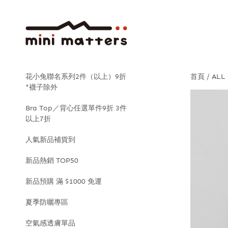
花小兔聯名系列2件（以上）9折
首頁
ALL
*襪子除外
Bra Top／背心任選單件9折 3件
以上7折
人氣新品補貨到
新品熱銷 TOP50
新品預購 滿 $1000 免運
夏季防曬專區
空氣感透膚單品