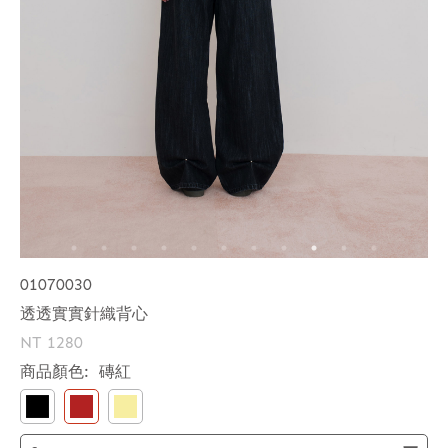
01070030
透透實實針織背心
NT 1280
商品顏色:
磚紅