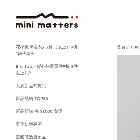
花小兔聯名系列2件（以上）9折
首頁
TOP
*襪子除外
Bra Top／背心任選單件9折 3件
以上7折
人氣新品補貨到
新品熱銷 TOP50
新品預購 滿 $1000 免運
夏季防曬專區
空氣感透膚單品