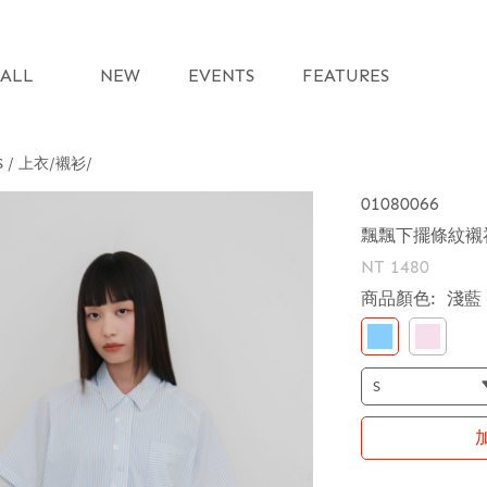
ALL
NEW
EVENTS
FEATURES
S / 上衣
襯衫
01080066
飄飄下擺條紋襯
NT 1480
商品顏色:
淺藍