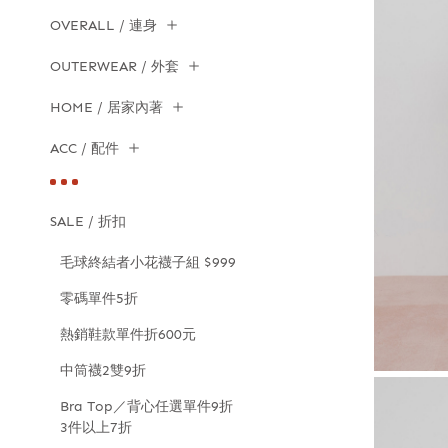
OVERALL / 連身
OUTERWEAR / 外套
HOME / 居家內著
ACC / 配件
SALE / 折扣
毛球終結者小花襪子組 $999
零碼單件5折
熱銷鞋款單件折600元
中筒襪2雙9折
Bra Top／背心任選單件9折
3件以上7折