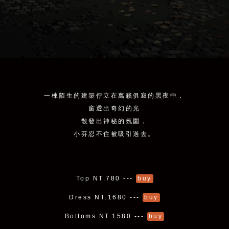
一棟陌生的建築佇立在萬籟俱寂的黑夜中，
窗透出奇幻的光
散發出神秘的氛圍，
小芬忍不住被吸引過去。
Top NT.780 ---
buy
Dress NT.1680 ---
buy
Bottoms NT.1580 ---
buy