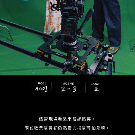
儘管現場看起來荒謬搞笑，
兩位敬業演員卻仍然賣力扮演可怕鬼魂，