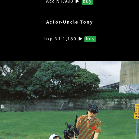
Acc NT.980 ▶
buy
Actor-Uncle Tony
Top NT.1,180 ▶
buy