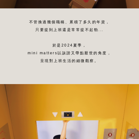
不管換過幾個職稱、累積了多久的年資，
只要提到上班還是常常提不起勁...
於是2024夏季，
mini matters以詼諧又帶點厭世的角度，
呈現對上班生活的細微觀察。