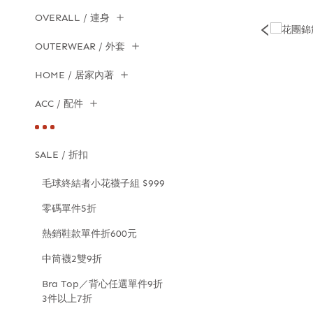
OVERALL / 連身
OUTERWEAR / 外套
HOME / 居家內著
ACC / 配件
SALE / 折扣
毛球終結者小花襪子組 $999
零碼單件5折
熱銷鞋款單件折600元
中筒襪2雙9折
Bra Top／背心任選單件9折
3件以上7折