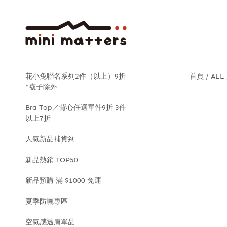
花小兔聯名系列2件（以上）9折
首頁
ALL
*襪子除外
Bra Top／背心任選單件9折 3件
以上7折
人氣新品補貨到
新品熱銷 TOP50
新品預購 滿 $1000 免運
夏季防曬專區
空氣感透膚單品