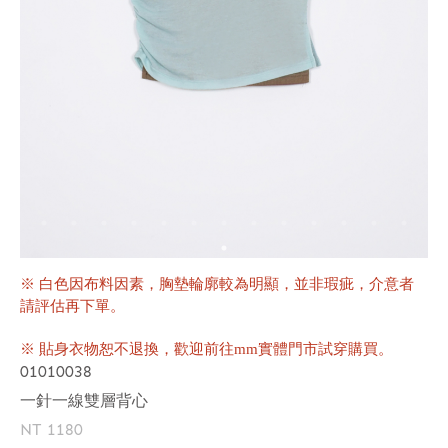
※ 白色因布料因素，胸墊輪廓較為明顯，並非瑕疵，介意者
請評估再下單。
※ 貼身衣物恕不退換，歡迎前往mm實體門市試穿購買。
01010038
一針一線雙層背心
NT 1180