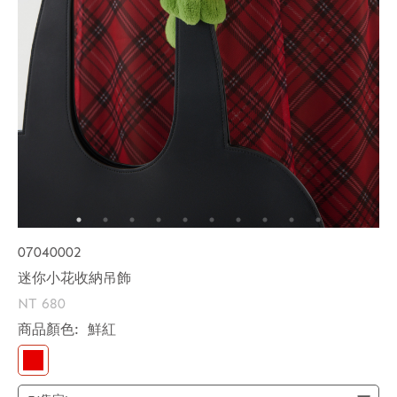
07040002
迷你小花收納吊飾
NT 680
商品顏色:
鮮紅