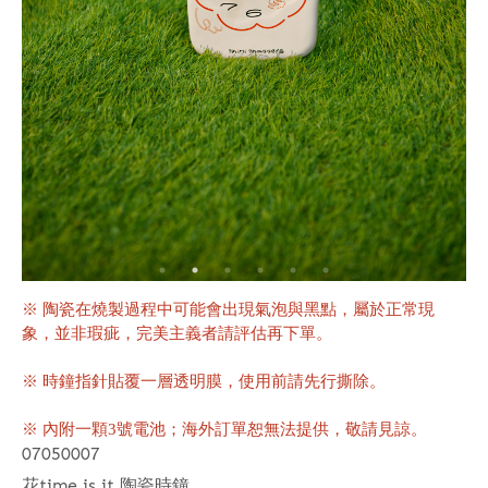
※ 陶瓷在燒製過程中可能會出現氣泡與黑點，屬於正常現
象，並非瑕疵，完美主義者請評估再下單。
※ 時鐘指針貼覆一層透明膜，使用前請先行撕除。
※ 內附一顆3號電池；海外訂單恕無法提供，敬請見諒。
07050007
花time is it 陶瓷時鐘