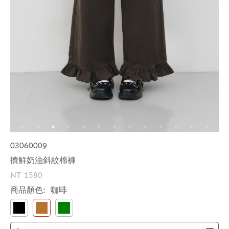
03060009
擠鮮奶油斜紋棉褲
NT 1580
商品顏色:
咖啡