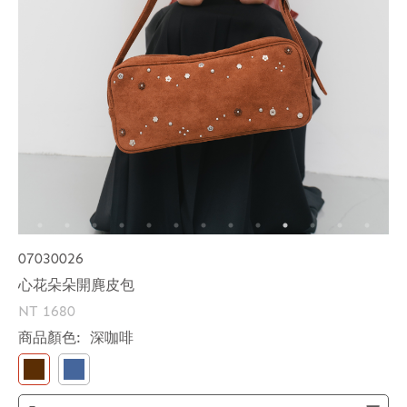
07030026
心花朵朵開麂皮包
NT 1680
商品顏色:
深咖啡