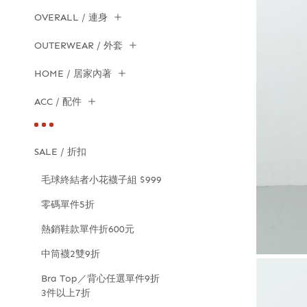
OVERALL / 連身
OUTERWEAR / 外套
HOME / 居家內著
ACC / 配件
SALE / 折扣
毛球終結者小花襪子組 $999
零碼單件5折
熱銷鞋款單件折600元
中筒襪2雙9折
Bra Top／背心任選單件9折
3件以上7折