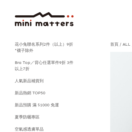
花小兔聯名系列2件（以上）9折
首頁
ALL
*襪子除外
Bra Top／背心任選單件9折 3件
以上7折
人氣新品補貨到
新品熱銷 TOP50
新品預購 滿 $1000 免運
夏季防曬專區
空氣感透膚單品