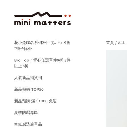
花小兔聯名系列2件（以上）9折
首頁
ALL
*襪子除外
Bra Top／背心任選單件9折 3件
以上7折
人氣新品補貨到
新品熱銷 TOP50
新品預購 滿 $1000 免運
夏季防曬專區
空氣感透膚單品