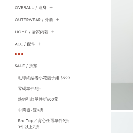
OVERALL / 連身
OUTERWEAR / 外套
HOME / 居家內著
ACC / 配件
SALE / 折扣
毛球終結者小花襪子組 $999
零碼單件5折
熱銷鞋款單件折600元
中筒襪2雙9折
Bra Top／背心任選單件9折
3件以上7折