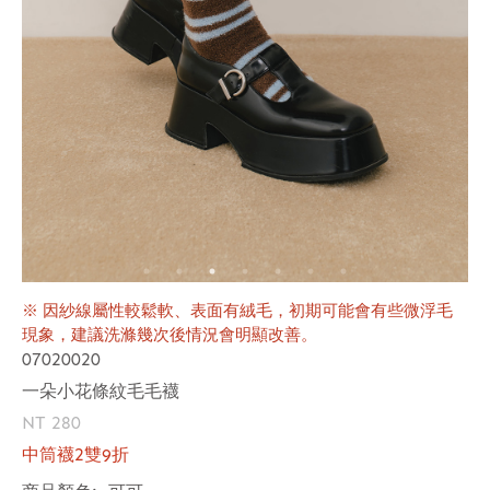
※ 因紗線屬性較鬆軟、表面有絨毛，初期可能會有些微浮毛
現象，建議洗滌幾次後情況會明顯改善。
07020020
一朵小花條紋毛毛襪
NT 280
中筒襪2雙9折