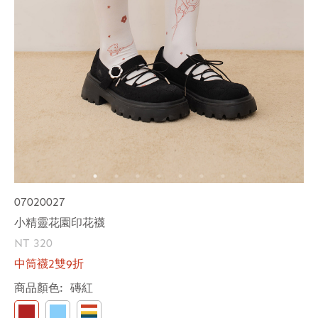
07020027
小精靈花園印花襪
NT 320
中筒襪2雙9折
商品顏色:
磚紅