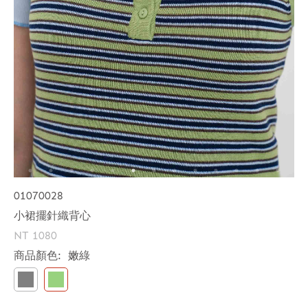
01070028
小裙擺針織背心
NT 1080
商品顏色:
嫩綠