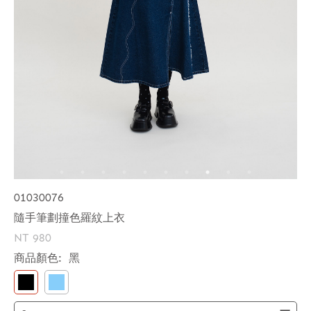
01030076
隨手筆劃撞色羅紋上衣
NT 980
商品顏色:
黑