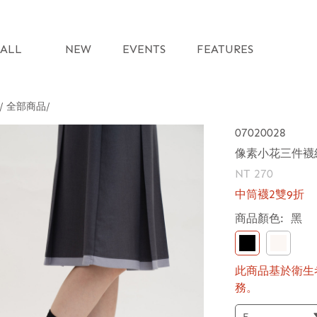
ALL
NEW
EVENTS
FEATURES
 / 全部商品
07020028
像素小花三件襪
NT 270
中筒襪2雙9折
商品顏色:
黑
此商品基於衛生
務。