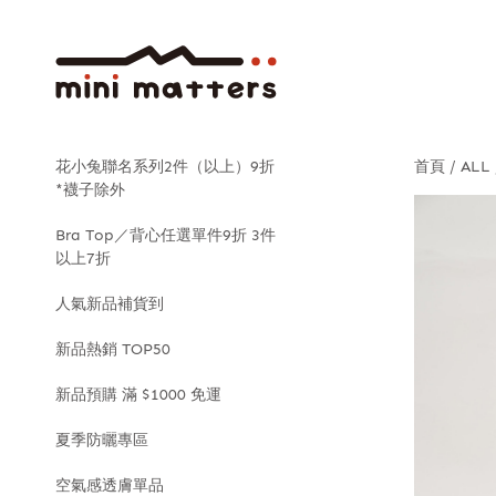
花小兔聯名系列2件（以上）9折
首頁
ALL
*襪子除外
Bra Top／背心任選單件9折 3件
以上7折
人氣新品補貨到
新品熱銷 TOP50
新品預購 滿 $1000 免運
夏季防曬專區
空氣感透膚單品