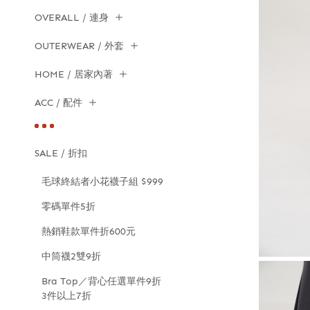
OVERALL / 連身
OUTERWEAR / 外套
HOME / 居家內著
ACC / 配件
SALE / 折扣
毛球終結者小花襪子組 $999
零碼單件5折
熱銷鞋款單件折600元
中筒襪2雙9折
Bra Top／背心任選單件9折
3件以上7折