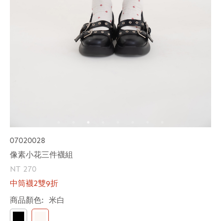
07020028
像素小花三件襪組
NT 270
中筒襪2雙9折
商品顏色:
米白