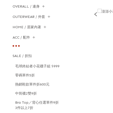
OVERALL / 連身
OUTERWEAR / 外套
HOME / 居家內著
ACC / 配件
SALE / 折扣
毛球終結者小花襪子組 $999
零碼單件5折
熱銷鞋款單件折600元
中筒襪2雙9折
Bra Top／背心任選單件9折
3件以上7折