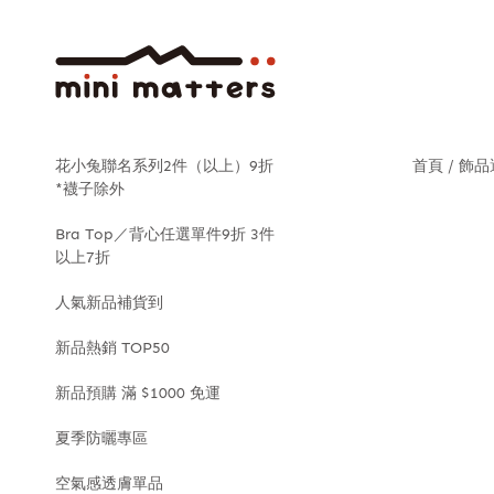
花小兔聯名系列2件（以上）9折
首頁
飾品
*襪子除外
Bra Top／背心任選單件9折 3件
以上7折
人氣新品補貨到
新品熱銷 TOP50
新品預購 滿 $1000 免運
夏季防曬專區
空氣感透膚單品