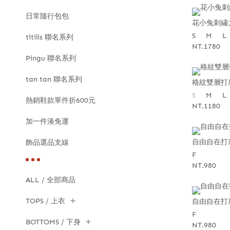
日常隨行包包
花小兔刺繡
S
M
L
titilis 聯名系列
NT.1780
Pingu 聯名系列
tan tan 聯名系列
格紋雙層打
S
M
L
熱銷鞋款單件折600元
NT.1180
加一件湊免運
自由自在打
飾品選品支線
F
NT.980
ALL / 全部商品
TOPS / 上衣
自由自在打
F
BOTTOMS / 下身
NT.980