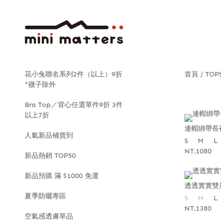
花小兔聯名系列2件（以上）9折
首頁
TOP
*襪子除外
Bra Top／背心任選單件9折 3件
以上7折
連帽綁帶長
人氣新品補貨到
S
M
L
NT.1080
新品熱銷 TOP50
新品預購 滿 $1000 免運
透透實實雙
夏季防曬專區
S
M
L
NT.1380
空氣感透膚單品