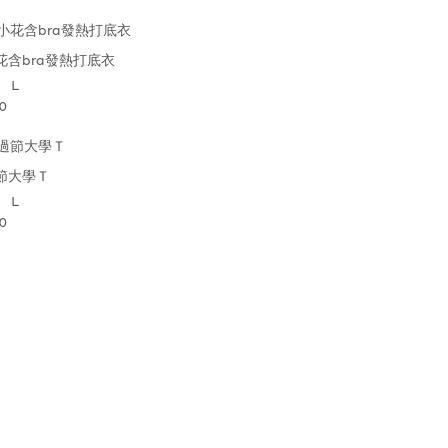
花含bra發熱打底衣
L
0
節大學Ｔ
L
0