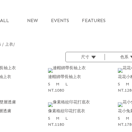
ALL
NEW
EVENTS
FEATURES
S / 上衣
尺寸
色系
袖上衣
連帽綁帶長袖上衣
花花小
S
M
L
S
M
NT.1080
NT.128
層透膚
像素格紋印花打底衣
花小兔
S
M
L
S
M
NT.1180
NT.178