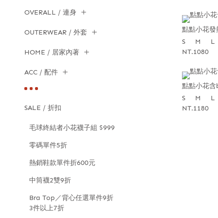
OVERALL / 連身
點點小花發
OUTERWEAR / 外套
S
M
L
NT.1080
HOME / 居家內著
ACC / 配件
點點小花含
S
M
L
SALE / 折扣
NT.1180
毛球終結者小花襪子組 $999
零碼單件5折
熱銷鞋款單件折600元
中筒襪2雙9折
Bra Top／背心任選單件9折
3件以上7折