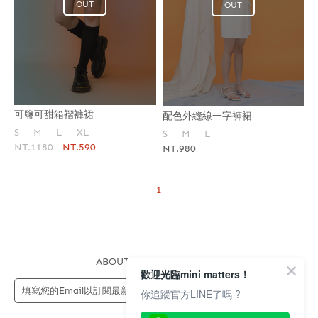
OUT
OUT
可鹽可甜箱褶褲裙
配色外縫線一字褲裙
S
M
L
XL
S
M
L
NT.1180
NT.590
NT.980
1
ABOUT US
FAQS
STORE
歡迎光臨mini matters！
送出
你追蹤官方LINE了嗎 ?