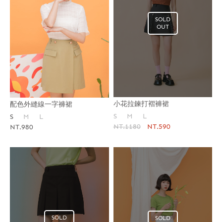
SOLD
OUT
小花拉鍊打褶褲裙
配色外縫線一字褲裙
S
M
L
S
M
L
NT.1180
NT.590
NT.980
SOLD
SOLD