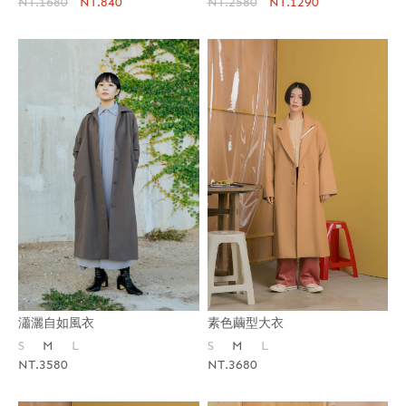
NT.1680
NT.840
NT.2580
NT.1290
瀟灑自如風衣
素色繭型大衣
S
M
L
S
M
L
NT.3580
NT.3680