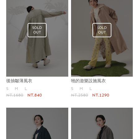
SOLD
SOLD
OUT
OUT
牠的遊樂設施風衣
後抽皺薄風衣
S
M
L
S
M
L
NT.2580
NT.1290
NT.1680
NT.840