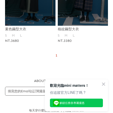
素色繭型大衣
格紋繭型大衣
S
M
L
S
M
L
NT.3680
NT.3380
1
ABOUT US
FAQS
STORE
歡迎光臨mini matters！
送出
你追蹤官方LINE了嗎 ?
解鎖任務拿專屬優惠
每天穿什麼股份有限公司 | 統編 83689089