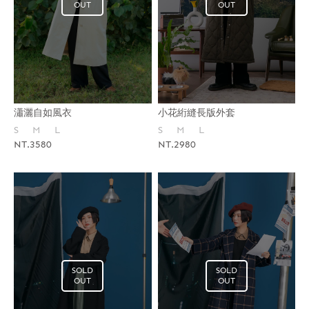
OUT
OUT
瀟灑自如風衣
小花絎縫長版外套
S
M
L
S
M
L
NT.3580
NT.2980
SOLD
SOLD
OUT
OUT