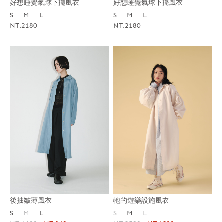
好想睡覺氣球下擺風衣
好想睡覺氣球下擺風衣
S
M
L
S
M
L
NT.2180
NT.2180
後抽皺薄風衣
牠的遊樂設施風衣
S
M
L
S
M
L