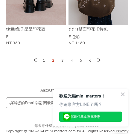
titilis兔子星星印花襪
titilis雙面印花托特包
F
F (預)
NT.380
NT.1180
<
>
1
2
3
4
5
6
ABOUT US
FAQS
STORE
歡迎光臨mini matters！
送出
你追蹤官方LINE了嗎 ?
解鎖任務拿專屬優惠
每天穿什麼股份有限公司 | 統編 83689089
Copyright © 2020-2024 mini matters.com.tw All Rights Reserved Privacy