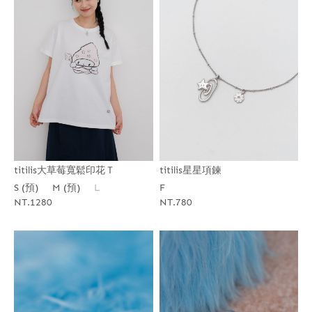
titilis大草莓寬鬆印花Ｔ
titilis星星項鍊
S (預)
M (預)
L
F
NT.1280
NT.780