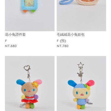
花小兔證件套
毛絨絨花小兔娃包
F
F (預)
NT.680
NT.780