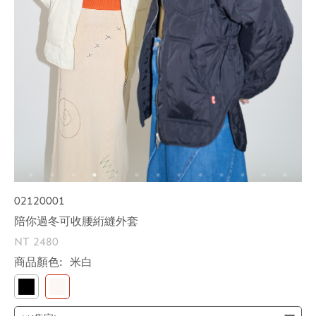
02120001
陪你過冬可收腰絎縫外套
NT 2480
商品顏色:
米白