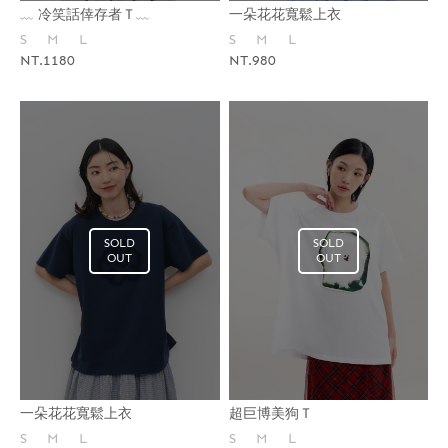
一朵花花寬鬆上衣
﹏ 冷笑話倖存者Ｔ﹏
S
M
L
S
M
L
NT.980
NT.1180
SOLD
SOLD
OUT
OUT
一朵花花寬鬆上衣
超巨博美狗Ｔ
S
M
L
S
M
L