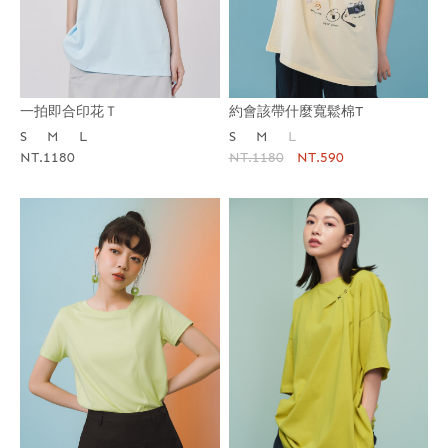
約會該帶什麼寬鬆棉T
一拍即合印花Ｔ
S
M
L
S
M
L
NT.1180
NT.590
NT.1180