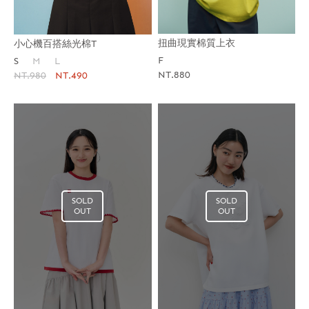
扭曲現實棉質上衣
小心機百搭絲光棉T
F
S
M
L
NT.880
NT.980
NT.490
SOLD
SOLD
OUT
OUT