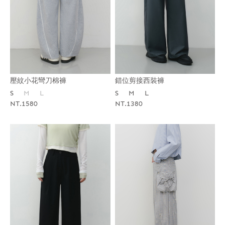
壓紋小花彎刀棉褲
錯位剪接西裝褲
S
M
L
S
M
L
NT.1580
NT.1380