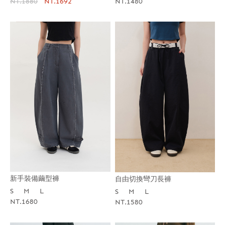
NT.1880
NT.1692
NT.1480
新手裝備繭型褲
自由切換彎刀長褲
S
M
L
S
M
L
NT.1680
NT.1580