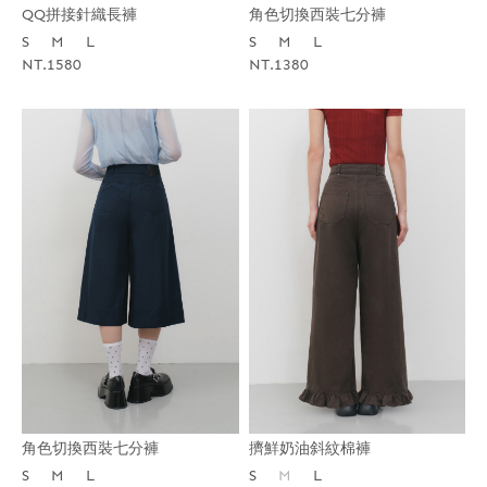
QQ拼接針織長褲
角色切換西裝七分褲
S
M
L
S
M
L
NT.1580
NT.1380
擠鮮奶油斜紋棉褲
角色切換西裝七分褲
S
M
L
S
M
L