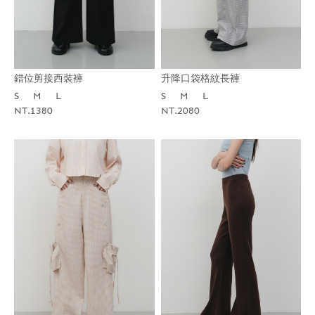
錯位剪接西裝褲
升降口袋格紋長褲
S
M
L
S
M
L
NT.1380
NT.2080