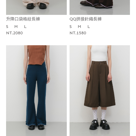
QQ拼接針織長褲
升降口袋格紋長褲
S
M
L
S
M
L
NT.1580
NT.2080