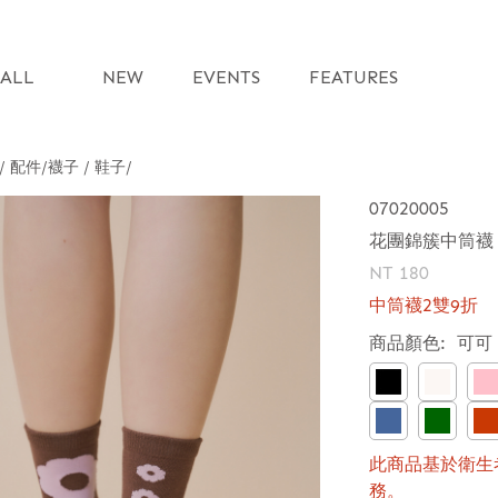
ALL
NEW
EVENTS
FEATURES
 / 配件
襪子 / 鞋子
07020005
花團錦簇中筒襪
NT 180
中筒襪2雙9折
商品顏色:
可可
此商品基於衛生
務。