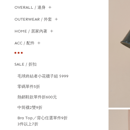
OVERALL / 連身
OUTERWEAR / 外套
HOME / 居家內著
ACC / 配件
SALE / 折扣
毛球終結者小花襪子組 $999
零碼單件5折
熱銷鞋款單件折600元
中筒襪2雙9折
Bra Top／背心任選單件9折
3件以上7折