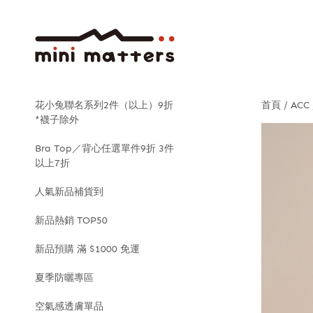
花小兔聯名系列2件（以上）9折
首頁
ACC
*襪子除外
Bra Top／背心任選單件9折 3件
以上7折
人氣新品補貨到
新品熱銷 TOP50
新品預購 滿 $1000 免運
夏季防曬專區
空氣感透膚單品