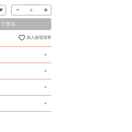
-
+
已售完
加入願望清單
告