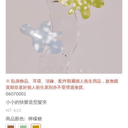
※ 貼身飾品、耳環、項鍊、配件類屬個人衛生用品，故無鑑
賞期並基於個人衛生原則亦不受理退換貨。
06070001
小小的快樂造型髮夾
NT 610
商品顏色:
檸檬糖