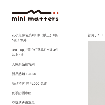
花小兔聯名系列2件（以上）9折
首頁
ALL
*襪子除外
Bra Top／背心任選單件9折 3件
以上7折
人氣新品補貨到
新品熱銷 TOP50
新品預購 滿 $1000 免運
夏季防曬專區
空氣感透膚單品