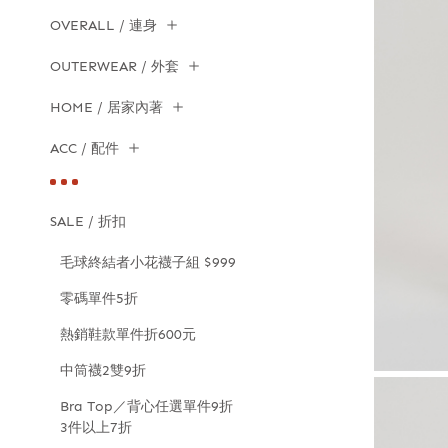
OVERALL / 連身
OUTERWEAR / 外套
HOME / 居家內著
ACC / 配件
SALE / 折扣
毛球終結者小花襪子組 $999
零碼單件5折
熱銷鞋款單件折600元
中筒襪2雙9折
Bra Top／背心任選單件9折
3件以上7折