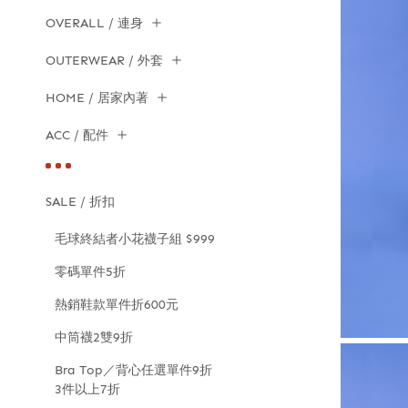
OVERALL / 連身
OUTERWEAR / 外套
HOME / 居家內著
ACC / 配件
SALE / 折扣
毛球終結者小花襪子組 $999
零碼單件5折
熱銷鞋款單件折600元
中筒襪2雙9折
Bra Top／背心任選單件9折
3件以上7折