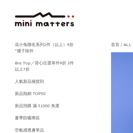
花小兔聯名系列2件（以上）9折
首頁
ALL
*襪子除外
Bra Top／背心任選單件9折 3件
以上7折
人氣新品補貨到
新品熱銷 TOP50
新品預購 滿 $1000 免運
夏季防曬專區
空氣感透膚單品